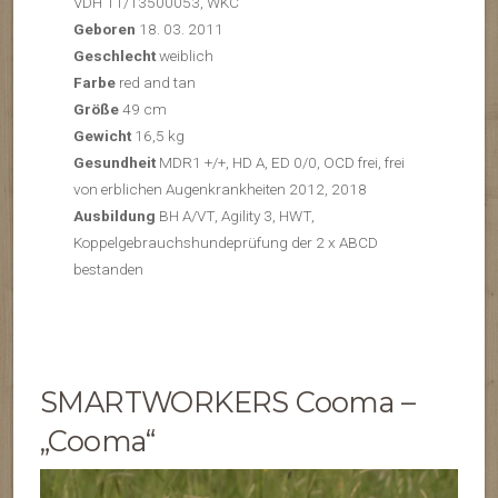
VDH 11/13500053, WKC
Geboren
18. 03. 2011
Geschlecht
weiblich
Farbe
red and tan
Größe
49 cm
Gewicht
16,5 kg
Gesundheit
MDR1 +/+, HD A, ED 0/0, OCD frei, frei
von erblichen Augenkrankheiten 2012, 2018
Ausbildung
BH A/VT, Agility 3, HWT,
Koppelgebrauchshundeprüfung der 2 x ABCD
bestanden
SMARTWORKERS Cooma –
„Cooma“